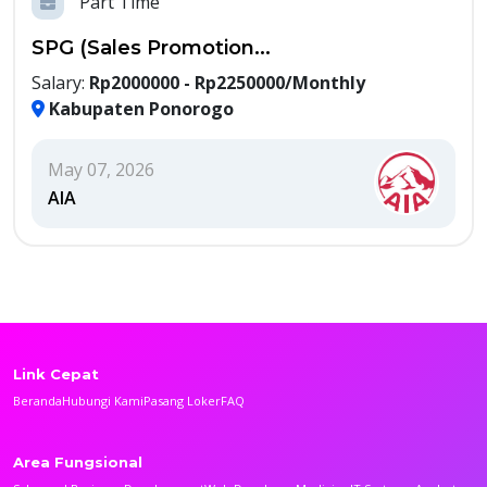
Part Time
SPG (Sales Promotion...
Salary:
Rp2000000 - Rp2250000/Monthly
Kabupaten Ponorogo
May 07, 2026
AIA
Link Cepat
Beranda
Hubungi Kami
Pasang Loker
FAQ
Area Fungsional