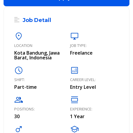
Job Detail
location_on
desktop_windows
LOCATION
JOB TYPE:
Kota Bandung, Jawa
Freelance
Barat, Indonesia
schedule
analytics
SHIFT:
CAREER LEVEL:
Part-time
Entry Level
group
calendar_view_day
POSITIONS:
EXPERIENCE:
30
1 Year
male
school